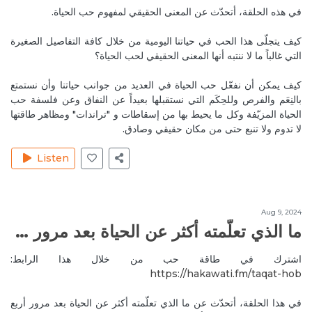
في هذه الحلقة، أتحدّث عن المعنى الحقيقي لمفهوم حب الحياة.
May 15, 2020
MireilleeH
كيف يتجلّى هذا الحب في حياتنا اليومية من خلال كافة التفاصيل الصغيرة
We trust it is helping you dealing with that with
التي غالباً ما لا ننتبه أنها المعنى الحقيقي لحب الحياة؟
love, ease and harmony. 🙏❤️
Reply
أهمية رسم الحدود في حياتنا
كيف يمكن أن نفعّل حب الحياة في العديد من جوانب حياتنا وأن نستمتع
بالنِعَم والفرص وللحِكَم التي نستقبلها بعيداً عن النفاق وعن فلسفة حب
Apr 19, 2020
RitaH1
الحياة المزيّفة وكل ما يحيط بها من إسقاطات و "تراندات" ومظاهر طاقتها
Great topic that is really important to remember apply
لا تدوم ولا تنبع حتى من مكان حقيقي وصادق.
it every si gle day👍
Listen
Reply
أهمية رسم الحدود في حياتنا
Apr 20, 2020
RayaC
I love this episode
Aug 9, 2024
ما الذي تعلّمته أكثر عن الحياة بعد مرور ٤ سنوات على تفجير مرفأ بيروت؟
Reply
أهمية رسم الحدود في حياتنا
اشترك في طاقة حب من خلال هذا الرابط:
May 15, 2020
MireilleeH
https://hakawati.fm/taqat-hob‬
We are glad you loved it ❤️🙏
Reply
أهمية رسم الحدود في حياتنا
في هذا الحلقة، أتحدّث عن ما الذي تعلّمته أكثر عن الحياة بعد مرور أربع