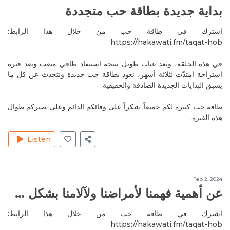
furnitures in the house? What is the proper color for
بداية جديدة بطاقة حب متجددة
each piece of the house? How to put the plants in the
rooms and wht kind of plants?
اشترك في طاقة حب من خلال هذا الرابط:
Reply
الفنغ شوي
https://hakawati.fm/taqat-hob‬
Aug 21, 2020
MyrnaH1
في هذه الحلقة، وبعد غياب طويل نتيجة استنفاد طاقي متعب وبعد فترة
My Dears, thank you so much for alll the delicate tips,
استراحة امتدّت لثلاثة أشهر، نعود بطاقة حب جديدة ونتحدث عن كل ما
يسبق البدايات الجديدة الصادقة والحقيقية.
the necessary and important information you provided
, the transparency, the positive energy and the truth
you dealt with to make it a rreal helpful episode.🙏🙏I'm
طاقة حب كبيرة لكم جميعاً. شكراً على وفائكم الدائم وعلى صبركم طوال
هذه الفترة.
so grateful to have You in my Life, much lovre💞
Reply
الذاكرة الجماعية والوعي الجماعي
Listen
Aug 23, 2020
MireilleeH
Thank you for your sweet and kind words.
Feb 2, 2024
Reply
الذاكرة الجماعية والوعي الجماعي
عن أهمية فهمنا لأمراضنا ولآلامنا بشكل شمولي
Aug 23, 2020
YaraB1
اشترك في طاقة حب من خلال هذا الرابط:
Hamdela al saleme 🙏💚 Indeed 💯 👍
https://hakawati.fm/taqat-hob‬