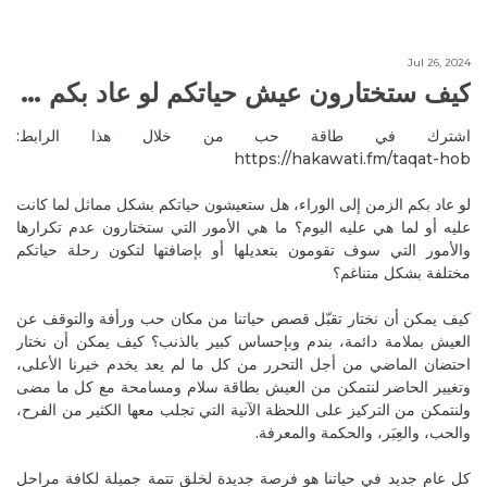
Thank you Reneva <3
Reply
Jul 26, 2024
كيف ستختارون عيش حياتكم لو عاد بكم الزمن إلى الوراء؟
May 16, 2020
RenevaH
اشترك في طاقة حب من خلال هذا الرابط:
This is really great! Will try to work on myself 🙏♥️
https://hakawati.fm/taqat-hob‬
Reply
كيف نحقق ما نتمنّاه في حياتنا
لو عاد بكم الزمن إلى الوراء، هل ستعيشون حياتكم بشكل مماثل لما كانت
May 16, 2020
MireilleeH
عليه أو لما هي عليه اليوم؟ ما هي الأمور التي ستختارون عدم تكرارها
Choose that and let us know soon how things were
والأمور التي سوف تقومون بتعديلها أو بإضافتها لتكون رحلة حياتكم
manifested in your reality 😊 All the best ✨
مختلفة بشكل متناغم؟
Reply
كيف نحقق ما نتمنّاه في حياتنا
كيف يمكن أن نختار تقبّل قصص حياتنا من مكان حب ورأفة والتوقف عن
العيش بملامة دائمة، بندم وبإحساس كبير بالذنب؟ كيف يمكن أن نختار
May 17, 2020
ElianaL
احتضان الماضي من أجل التحرر من كل ما لم يعد يخدم خيرنا الأعلى،
I will practise it with my work❤️
وتغيير الحاضر لنتمكن من العيش بطاقة سلام ومسامحة مع كل ما مضى
Reply
كيف نحقق ما نتمنّاه في حياتنا
ولنتمكن من التركيز على اللحظة الآنية التي تجلب معها الكثير من الفرح،
والحب، والعِبَر، والحكمة والمعرفة.
Jun 3, 2020
RenevaH
كل عام جديد في حياتنا هو فرصة جديدة لخلق تتمة جميلة لكافة مراحل