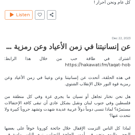
كل عام ونحن أحرار !
Reply
مخاطر الرسائل الإيحائية على اللاوعي والإرادة الحرة
Listen
Oct 16, 2020
MireilleeH
شكرا شكرا ياسر.. يسعدنا ذلك.. كل الحب والإمتنان
Reply
مخاطر الرسائل الإيحائية على اللاوعي والإرادة الحرة
Dec 22, 2023
عن إنسانيتنا في زمن الأعياد وعن رمزية النور خلال الإنقلاب الشتوي
Oct 10, 2020
وحدة من اجمل الحلقات و النقاشات.. فيها جو حلو كتير
اشترك في طاقة حب من خلال هذا الرابط:
https://hakawati.fm/taqat-hob‬
Reply
طاقة وفن سرد الحكاية وتأثيرها الإيجابي على حياتنا
في هذه الحلقة، أتحدث عن إنسانيتنا وعن وعينا في زمن الأعياد وعن
Oct 16, 2020
MireilleeH
رمزية قوة النور خلال الإنقلاب الشتوي.
شكرا جزيلا ياسر.. كل الحب والإمتنان
Reply
طاقة وفن سرد الحكاية وتأثيرها الإيجابي على حياتنا
هل نحن نختار تجاهل أو نسيان ما يجري غزة وفي كل منطقة من
فلسطين وفي جنوب لبنان ونقبل بشكل عادي أن تبقى كافة الإحتفالات
مستمرّة؟ لماذا ننسى دوماً دولاً عربية عديدة شهدت وتشهد حروباً كبيرة ولا
Oct 13, 2020
AliM4
نتحدث عنها؟
so useful broadcast ❤️ thanks
Reply
ما هي "الشاكراس" وكيف تعمل؟
لماذا كل الناس التزمت الإقفال خلال جائحة كورونا خوفاً على بعضها
البعض واليوم ونحن في أمس الحاجة للتضامن نرى الناس ملهية في