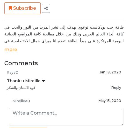
Subscribe
طاقة حب بودكاست توعوي يهدف إلى نشر المزيد من النور والحب في
كافة أنحاء العالم العربي وذلك من خلال معالجة كافة المواضيع الحياتية
اليومية المرتكزة على مبدأ الطاقة. تقدم لنا ميراي حمال الاختصاصية في
العلاج بالريكي مواضيع عديدة ومختلفة من صلب حياتنا اليومية تشرح فيها
more
كيف يمكن للإنسان أن يطور ويحسن حياته على كافة الأصعدة من خلال
فهم مبدأ الطاقة وكيفية انعكاسها على مسار حياتنا. للتواصل مع ميراي:
Comments
https://www.instagram.com/mireille_hammal
Jan 18, 2020
RayaC
Thank u Mireille ❤
Reply
قوة الامتنان والشكر
May 15, 2020
MireilleeH
I Am Grateful ❤️🙏
Reply
قوة الامتنان والشكر