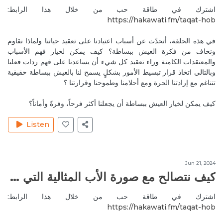
اشترك في طاقة حب من خلال هذا الرابط:
Jun 27, 2020
MireilleeH
https://hakawati.fm/taqat-hob‬
I am grateful it helped you ❤️🙏 Thank you for your
feedback 🙏
في هذه الحلقة، أتحدّث عن أسباب اعتيادنا على تعقيد حياتنا ولماذا نقاوم
Reply
أهمية التحرر من أوجاعنا
ونخاف من فكرة العيش ببساطة؟ كيف يمكن لخيار فهم الأسباب
والمعتقدات الكامنة وراء تعقيد كل شيء أن يساعدنا على فهم ردات فعلنا
وبالتالي اتخاذ قرار تبسيط الأمور بشكلٍ يسمح لنا بالعيش ببساطة حقيقية
Jul 4, 2020
MajidahA
تتناغم مع إرادتنا الحرة ومع أحلامنا وطموحنا وقرارتنا ؟
كلام جميل جدا جدا ... شكرا
Reply
معالجة وتحرير صوتنا الداخلي
كيف يمكن لخيار العيش ببساطة أن يجعلنا أكثر فرحاً، وفرةً وأماناً؟
Jul 5, 2020
MireilleeH
Listen
شكرا جزيلا ماجدة. كل الحب ❤️
Reply
معالجة وتحرير صوتنا الداخلي
Jun 21, 2024
Jul 5, 2020
MajidahA
كيف نتصالح مع صورة الأب المثالية التي بنيناها في رأسنا؟
سعيدة جدا بردك ... هل تعلمين ان صوتك الجميل المؤثر اصبح
اشترك في طاقة حب من خلال هذا الرابط:
رفيقي كل صباح مع فنجان القهوة... تعلمت منك كثيرا ..استمري
https://hakawati.fm/taqat-hob‬
فأنت صاحبة رسالة عظيمة لا يفهمها الكثير .. احبك جدا
Reply
معالجة وتحرير صوتنا الداخلي