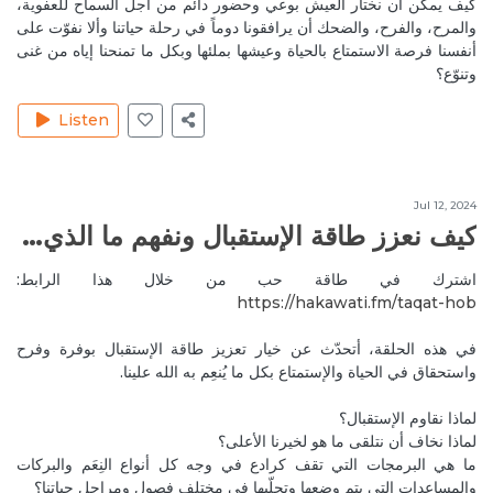
كيف يمكن أن نختار العيش بوعي وحضور دائم من أجل السماح للعفوية،
Reply
طاقة الذكورة وطاقة الأنوثة
والمرح، والفرح، والضحك أن يرافقونا دوماً في رحلة حياتنا وألا نفوّت على
أنفسنا فرصة الاستمتاع بالحياة وعيشها بملئها وبكل ما تمنحنا إياه من غنى
وتنوّع؟
Jun 22, 2020
JoelleC
Thank you <3
Listen
Reply
Jun 15, 2020
FatemaS
Jul 12, 2024
God bless you 🙏❤️
كيف نعزز طاقة الإستقبال ونفهم ما الذي يمنعنا من تجلّي النِعَم في حياتنا؟
Reply
اشترك في طاقة حب من خلال هذا الرابط:
Jun 17, 2020
AliH5
https://hakawati.fm/taqat-hob‬
Nice and good
في هذه الحلقة، أتحدّث عن خيار تعزيز طاقة الإستقبال بوفرة وفرح
Reply
كيف نشفي الطفل الداخلي المجروح؟
واستحقاق في الحياة والإستمتاع بكل ما يُنعِم به الله علينا.
Jun 19, 2020
MireilleeH
لماذا نقاوم الإستقبال؟
Thank you 🙏🙏
لماذا نخاف أن نتلقى ما هو لخيرنا الأعلى؟
Reply
كيف نشفي الطفل الداخلي المجروح؟
ما هي البرمجات التي تقف كرادع في وجه كل أنواع النِعَم والبركات
والمساعدات التي يتم وضعها وتجلّيها في مختلف فصول ومراحل حياتنا؟