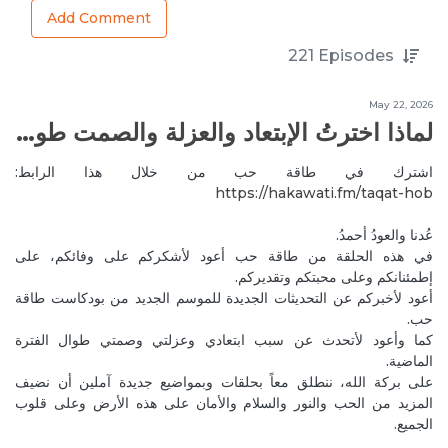
Jan 25, 2020
ElianaL
Add Comment
Tx u soo helpful🙏🙏
221
Episodes
Reply
قيمة الذات
Jan 26, 2020
JoelleC
May 22, 2026
لماذا اخترتُ الإبتعاد والعزلة والصمت طوال الفترة الماضية؟
You are Welcome. Glad you found it helpful.
Reply
اشترك في طاقة حب من خلال هذا الرابط:
https://hakawati.fm/taqat-hob‬
Feb 7, 2020
AbdoC
عُدنا والعودُ أحمدُ.
Thank you excellent
في هذه الحلقة من طاقة حب أعود لأشكركم على وفائكم، على
Reply
حب الذات
إطمئنانكم وعلى محبتكم وتقديركم.
أعود لأخبركم عن التحديثات الجديدة للموسم الجديد من بودكاست طاقة
Feb 8, 2020
JoelleC
حب.
Thank you Abdo!
كما وأعود لأتحدث عن سبب ابتعادي وعزلتي وصمتي طوال الفترة
Reply
الماضية.
على بركة الله، ننطلق معاً بحلقات وبمواضيع جديدة آملين أن نضيف
المزيد من الحب والنور والسلام والأمان على هذه الأرض وعلى قلوب
Feb 8, 2020
JoelleC
الجميع.
Thank you Abdo!