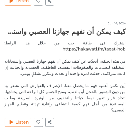
Listen
Jul 11, 2020
SylvanaJ
Amazing ... thank you Mireille 🌷😘
Reply
طاقة الكواكب وتأثيرها على حياتنا اليومية
Jun 14, 2024
كيف يمكن أن نفهم جهازنا العصبي واستجاباته المختلفة للصدمات والضغوطات؟
Jul 12, 2020
Amazing episode
اشترك في طاقة حب من خلال هذا الرابط:
Reply
قوة الأفكار والعبارات وحسن اختيارها
https://hakawati.fm/taqat-hob‬
Jul 14, 2020
MireilleeH
في هذه الحلقة، أتحدّث عن كيف يمكن أن نفهم جهازنا العصبي واستجاباته
المختلفة للصدمات والضغوطات النفسية، العاطفية، الجسدية والحياتية إن
Thank you. Glad you loved it 🙏💜
كانت متراكمة، حدثت لمرة واحدة أو تحدث وتتكرر بشكلٍ يومي.
Reply
قوة الأفكار والعبارات وحسن اختيارها
أين تكمن أهمية فهم ما يحصل معنا، الإعتراف بالعوارض التي نشعر بها
Jul 17, 2020
SylvanaJ
من دون الشعور بالخجل أو بالذنب، ومنح الجسم كل الراحة التي يحتاجها،
اتخاذ قرار تغيير نمط حياتنا والتخفيف من الوتيرة السريعة وطلب
Hi, interesting subject. Can Soraya help us to choose
المساعدة من أجل فهم كيفية التشافي وإعادة تهدئة وتنظيم الجهاز
the adequate stone for us to have an accessory ?
العصبي؟
Reply
طاقة الأحجار الكريمة
Listen
Jul 17, 2020
MireilleeH