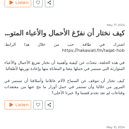
Waw how generous you are with all the information
Listen
you provide us ❤️❤️❤️
Reply
طاقة الكواكب وتأثيرها على حياتنا اليومية
May 17, 2024
Aug 1, 2020
MireilleeH
كيف نختار أن نفرّغ الأحمال والأعباء المتوارثة؟
My pleasure always.
اشترك في طاقة حب من خلال هذا الرابط:
Reply
طاقة الكواكب وتأثيرها على حياتنا اليومية
https://hakawati.fm/taqat-hob‬
Aug 2, 2020
RitaH1
في هذه الحلقة، نتحدّث عن كيفية وأهمية أن نختار تفريغ الأحمال والأعباء
Lovely podcast dear Mireille! Thank you for all
المتوارثة التي نستمر في حملها معنا و المعاناة منها وإعادة توريثها لأطفالنا.
Reply
الفنغ شوي
كيف نختار أن نتوقف عن السماح لآلام عائلاتنا وأسلافنا أن تستمر في
Aug 2, 2020
المرور من خلالنا وأن نستمر في حمل أوزار ما نتج عنها من معتقدات
RitaH1
وقناعات لم تعد تخدم قصتنا ولا خيرنا الأعلى؟
Thank you for all these informations🙏🏻❤️
Reply
الفنغ شوي
Listen
Aug 2, 2020
RitaH1
What about positioning the plants, salt lamps and
May 10, 2024