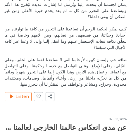
يمكن لجسمنا أن يتحدث إلينا ويُرسل لنا إشارات عديدة ليُخرج هذا الألم
وليساعدنا على التحرر من كل ما لم يعد يخدم خيرنا الأعلى ومن غير
Sep 9, 2020
MireilleeH
الصحّي أن يبقى داخلنا؟
We are grateful for your beautiful presence too my
dear 🙏💜😘
كيف يمكن لحكمة الرحم أن تساعدنا على التحرر من كافة ما توارثناه من
Reply
الذاكرة الجماعية والوعي الجماعي
أجدادنا وجدّاتنا، من قصصهم، من نضالهم، ومن آلامهم وخاصةً في ما
يتعلّق بكافة تبعات الإستعمار عليهم وما انتقل إلينا وإلى لا وعينا عبر كافة
الأجيال التي سبقتنا؟
Sep 2, 2020
RitaH1
I mentioned a lot “ resilient lebanese” and now i am
طاقة حب وإمتنان كبيرة لأرحامنا التي لا تساعدنا فقط على الخلق، وعلى
learning to choose my positive words intelligently and
التجّلي، وعلى الإبداع، وعلى التواصل مع حدسنا وحكمتنا، وعلى التواصل
wisely
مع أعماقنا وأعماق هذه الأرض وهذا الكون إنما على التحرر شهرياً ودائماً
Reply
الذاكرة الجماعية والوعي الجماعي
من كل ما نخزّنه داخلنا من إرث، وأعباء وأنماط، وصدمات، ومعتقدات
محدودة، وجراح، ومشاعر وعواطف من المقدّر لنا أن نتحرر منها.
Sep 2, 2020
RitaH1
Listen
Lovely discussion!! Love you guys❤️❤️
Reply
مخاطر الرسائل الإيحائية على اللاوعي والإرادة الحرة
Sep 9, 2020
MireilleeH
Jan 19, 2024
عن مدى انعكاس عالمنا الخارجي لعالمنا الداخلي
Thank you. We are grateful and we love you too. 🙏💜