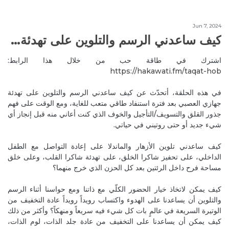
Sure. This is her insta account. @mygemstonediary
Reply
طاقة الأحجار الكريمة
Jun 7, 2024
كيف ساعدني الرسم والتلوين على تهدئة جهازي العصبي وفهم قلقي؟
Jul 17, 2020
SylvanaJ
If so how and where can we get in contact with her?
اشترك في طاقة حب من خلال هذا الرابط:
thank you
https://hakawati.fm/taqat-hob‬
Reply
طاقة الأحجار الكريمة
في هذه الحلقة، أتحدّث عن كيف ساعدني الرسم والتلوين على تهدئة
جهازي العصبي بعد فترة استنفاد طاقي متعب للغاية، ومع الوقت على فهم
Jul 17, 2020
MireilleeH
جذور القلق والتسويف/التأجيل والخوف الذي كنت أعاني منه قبل إنجاز أي
And if you wish send me a what's app message so I
شيء جديد أو حتى روتيني في حياتي.
can share her mobile number with you 🙏
Reply
طاقة الأحجار الكريمة
كيف ساعدني تلوين الأزهار والماندلا على إعادة التواصل مع الطفل
الداخلي، على تحفيز شاكرا الخلق، على تهدئة شاكرا القلب، وعلى خلق
Jul 17, 2020
مساحة فرح داخل الرئتين بعد كل الحزن الذي خرج منهما؟
Amazing podcast
كيف يمكن لاتخاذ خيار الحضور الكلّي مع ذاتنا ومع حواسنا أثناء الرسم
Reply
والتلوين أن يساعدنا على الهدوء واكتساب رويداً رويداً عادة التخفيف من
الوتيرة السريعة في عالمٍ بات كل شيء فيه سريعاً ومنهكاً؟ وأكثر من ذلك
Jul 18, 2020
MireilleeH
كيف يمكن أن يساعدنا على التخفيف من عادة جلد الذات، لوم الذات،