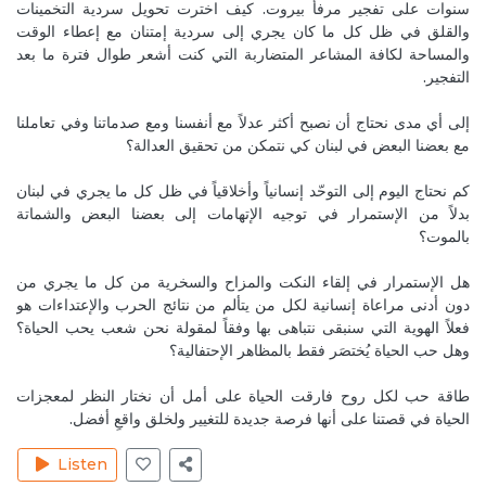
سنوات على تفجير مرفأ بيروت. كيف اخترت تحويل سردية التخمينات
May 2, 2020
RitaH1
والقلق في ظل كل ما كان يجري إلى سردية إمتنان مع إعطاء الوقت
والمساحة لكافة المشاعر المتضاربة التي كنت أشعر طوال فترة ما بعد
So true! It is very important to seal our energy every
التفجير.
morning and take care of our energetic field😊👍
Reply
حماية أجسامنا ومنازلنا من الطاقات السلبية
إلى أي مدى نحتاج أن نصبح أكثر عدلاً مع أنفسنا ومع صدماتنا وفي تعاملنا
مع بعضنا البعض في لبنان كي نتمكن من تحقيق العدالة؟
May 16, 2020
JoelleC
كم نحتاج اليوم إلى التوحّد إنسانياً وأخلاقياً في ظل كل ما يجري في لبنان
Yes! boundaries on a physical and energetic level :)
بدلاً من الإستمرار في توجيه الإتهامات إلى بعضنا البعض والشماتة
Reply
بالموت؟
May 16, 2020
RenevaH
هل الإستمرار في إلقاء النكت والمزاح والسخرية من كل ما يجري من
You both are great ♥️♥️
دون أدنى مراعاة إنسانية لكل من يتألم من نتائج الحرب والإعتداءات هو
Reply
كيف نحقق ما نتمنّاه في حياتنا
فعلاً الهوية التي سنبقى نتباهى بها وفقاً لمقولة نحن شعب يحب الحياة؟
وهل حب الحياة يُختصَر فقط بالمظاهر الإحتفالية؟
May 16, 2020
MireilleeH
طاقة حب لكل روح فارقت الحياة على أمل أن نختار النظر لمعجزات
Thank you 🙏❤️
الحياة في قصتنا على أنها فرصة جديدة للتغيير ولخلق واقعٍ أفضل.
Reply
كيف نحقق ما نتمنّاه في حياتنا
Listen
May 16, 2020
JoelleC