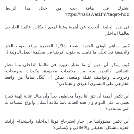
Reply
مخاطر الرسائل الإيحائية على اللاوعي والإرادة الحرة
اشترك في طاقة حب من خلال هذا الرابط:
https://hakawati.fm/taqat-hob‬
Sep 2, 2020
RitaH1
More about the awakening of the planet plz 🙏🏻😘❤️❤️
في هذه الحلقة، أتحدث عن أهمية وعينا لمدى انعكاس عالمنا الخارجي
لعالمنا الداخلي.
Reply
مخاطر الرسائل الإيحائية على اللاوعي والإرادة الحرة
كيف ساهم الوعي الجديد لشفاء شاكرا الحنجرة ورفع صوت الحق
Sep 5, 2020
والحقيقة في تجلّي ما قامت به جنوب أفريقيا في محكمة العدل الدولية ؟
I am so sorry ..اية الى بيروت و طاقة حب و سلام لكل حدن .. لكل
حدن ببيروت فقد و نفقد و تضررو
كيف يمكن أن نفهم أن ما نختار تغييره في عالمنا الداخلي وما نختار
Reply
طاقة حب وسلام لبيروت
التشافي والتحرر منه من معتقدات محدودة، وكودات وبرمجات،
وجروحات وعواطف ثقيلة ومتعبة، يمكن أن يُبَدِّل تماماً من واقعنا
Sep 9, 2020
MireilleeH
الخارجي على المستوى الفردي والجماعي؟
شكراً جزيلاً.. كل الحب والإمتنان والسلام الك ياسر.. 🙏💜
أين تكمن أهمية أن نثق أننا دوماً محاطون جيداً وأن هناك عناية إلهية كبيرة
Reply
طاقة حب وسلام لبيروت
تعتني بنا على الدوام وأن هذه العناية تأتينا بكافة أشكال وأنواع المساعدات
التي نستحقها؟
Sep 5, 2020
HounaidaI
من اجمل الحوارات ♡ #دارقنبز_daronboz@
أين تكمن مسؤوليتنا في خيار استرجاع قوتنا الداخلية واستخدام إرادتنا
الحرّة بالشكل الحقيقي والأخلاقي والإنساني؟
Reply
طاقة وفن سرد الحكاية وتأثيرها الإيجابي على حياتنا