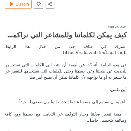
Listen
Feb 27, 2020
RitaH1
Great episode!! Thank you so much dear Mireille and
Joelle
Aug 23, 2024
Reply
الأمراض وفيروس الكورونا
كيف يمكن لكلماتنا وللمشاعر التي نراكمها أن تصبح أمراضنا؟
Feb 27, 2020
JoelleC
اشترك في طاقة حب من خلال هذا الرابط:
You are welcome! and thank you for listening!
https://hakawati.fm/taqat-hob‬
Reply
في هذه الحلقة، أتحدّث عن أهمية أن ننتبه إلى الكلمات التي نستخدمها
للحديث عن صحتنا وعن جسمنا وحتى للكلمات التي نستخدمها للتعبير عن
Feb 27, 2020
RitaH1
ما نشعر به أو ما نواجهه لأن كلماتنا يمكن أن تصبح أمراضنا.
Can you recommend a book thet we can read talking
about the illnesses and their emotional source??
أين تكمن:
Reply
الأمراض وفيروس الكورونا
-أهمية أن نستمع إلى جسمنا عندما يتحدث إلينا وأن نصغي له جيداً.
Feb 27, 2020
JoelleC
- أهمية تقدير صحّتنا وخيار التوقّف عن التعامل مع جسمنا ومع كافة
"Heal your body" for Louise Hay "Disease & Disorder"
وظائفه كتحصيل حاصل.
for Vianna Stibal - Founder of Theta Healing
Reply