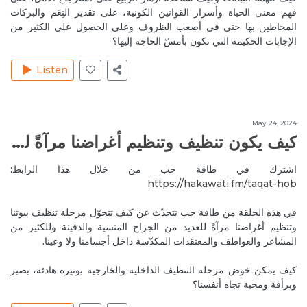
فهم معنى الحياة وأسرار القوانين الكونية، على تقدير النِعَم والبركات
Reply
طاقة الأحجار الكريمة
المحاطين بها حتى في أصعب الظروف وعلى الحصول على الكثير من
الإجابات الحكيمة التي نكون بأمسّ الحاجة إليها؟
Aug 1, 2020
MireilleeH
You are most welcome my dear. Our pleasure
Listen
always. Much love 🙏💜
Reply
طاقة الأحجار الكريمة
May 24, 2024
Jul 24, 2020
SylvanaJ
كيف يكون تنظيف وتنظيم أغراضنا مرآةً لجراحنا المنسية ولعواطفنا المكدّسة؟
Hello ...thank you for the episode. What can we do if
the stairs of the house is in front of the entrance door?
اشترك في طاقة حب من خلال هذا الرابط:
Reply
الفنغ شوي
https://hakawati.fm/taqat-hob‬
Aug 1, 2020
MireilleeH
في هذه الحلقة من طاقة حب نتحدّث عن كيف تتحوّل مرحلة تنظيف بيوتنا
وتنظيم أغراضنا مرآةً للعديد من الجراح المنسية والدفينة وللكثير من
You are most welcome my dear. I will forward you
المشاعر والعواطف والمعتقدات المكدّسة داخل أجسامنا ولا وعينا.
the reply of Soraya via what's app my dear. 💜💜🙏🙏
Reply
الفنغ شوي
كيف يمكن خوض مرحلة التنظيف الداخلية والخارجية بوتيرة هادئة، بصبر
ٍوبرأفة ومحبة تجاه أنفسنا؟
Jul 30, 2020
SaharS