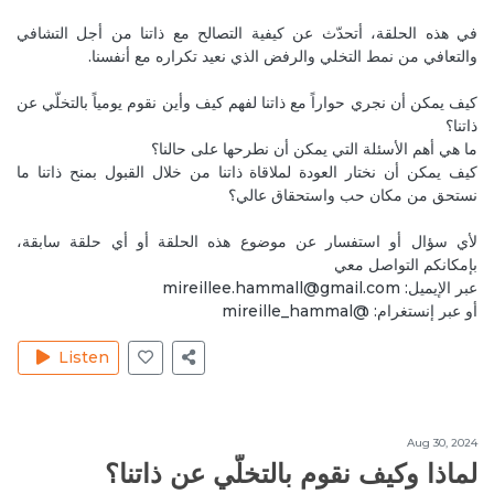
Reply
في هذه الحلقة، أتحدّث عن كيفية التصالح مع ذاتنا من أجل التشافي
والتعافي من نمط التخلي والرفض الذي نعيد تكراره مع أنفسنا.
Feb 8, 2020
JoelleC
Love you too Katia!
كيف يمكن أن نجري حواراً مع ذاتنا لفهم كيف وأين نقوم يومياً بالتخلّي عن
Reply
حب الذات
ذاتنا؟
ما هي أهم الأسئلة التي يمكن أن نطرحها على حالنا؟
Feb 22, 2020
RayaC
كيف يمكن أن نختار العودة لملاقاة ذاتنا من خلال القبول بمنح ذاتنا ما
نستحق من مكان حب واستحقاق عالي؟
So how to deal with our sadness? To protect heart
chakra.
لأي سؤال أو استفسار عن موضوع هذه الحلقة أو أي حلقة سابقة،
Reply
الأمراض وفيروس الكورونا
بإمكانكم التواصل معي
عبر الإيميل: mireillee.hammall@gmail.com
Feb 26, 2020
JoelleC
أو عبر إنستغرام: @mireille_hammal
first step is to accept the sadness, second step is to
allow it to rise up, to express itself, maybe by crying,
Listen
writing, talking to someone, or doing some
forgiveness on your heart chakra by putting both
hands on your heart and listening to the
Aug 30, 2024
Hooponopono episode. You can also reach out to us
لماذا وكيف نقوم بالتخلّي عن ذاتنا؟
should you want to book a session.