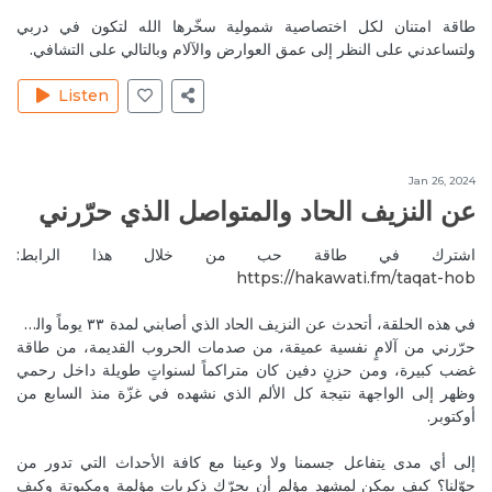
Mireille and Rodrigue for this very interesting and
طاقة امتنان لكل اختصاصية شمولية سخّرها الله لتكون في دربي
awakening discussion.
ولتساعدني على النظر إلى عمق العوارض والآلام وبالتالي على التشافي.
Reply
الذاكرة الجماعية والوعي الجماعي
Listen
Sep 9, 2020
MireilleeH
You are most welcome 💜 our pleasure always 🙏
Reply
الذاكرة الجماعية والوعي الجماعي
Jan 26, 2024
عن النزيف الحاد والمتواصل الذي حرّرني
Sep 2, 2020
RitaH1
اشترك في طاقة حب من خلال هذا الرابط:
So what has to be done to break this collective wrong
https://hakawati.fm/taqat-hob‬
consciousness? What way of thinking is required to be
practiced to start building a great Beirut after doing all
في هذه الحلقة، أتحدث عن النزيف الحاد الذي أصابني لمدة ٣٣ يوماً والذي
the healing?
حرّرني من آلامٍ نفسية عميقة، من صدمات الحروب القديمة، من طاقة
Reply
الذاكرة الجماعية والوعي الجماعي
غضب كبيرة، ومن حزنٍ دفين كان متراكماً لسنواتٍ طويلة داخل رحمي
وظهر إلى الواجهة نتيجة كل الألم الذي نشهده في غزّة منذ السابع من
Sep 2, 2020
RitaH1
أوكتوبر.
I am so grateful to all of you great healers in Lebanon
إلى أي مدى يتفاعل جسمنا ولا وعينا مع كافة الأحداث التي تدور من
and all over the world🙏🏻❤️
حوّلنا؟ كيف يمكن لمشهد مؤلم أن يحرّك ذكرياتٍ مؤلمة ومكبوتة وكيف
Reply
الذاكرة الجماعية والوعي الجماعي