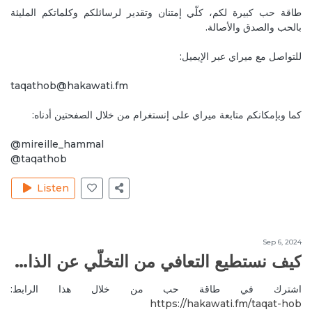
Reply
حب الذات
طاقة حب كبيرة لكم، كلّي إمتنان وتقدير لرسائلكم وكلماتكم المليئة
بالحب والصدق والأصالة.
Feb 7, 2020
KatiaL
للتواصل مع ميراي عبر الإيميل:
Love you Mireille & Joelle ❤ You rock , keep going 🙌
Thank you 🙏💫
taqathob@hakawati.fm
Reply
كيف يمكن أن نحقق المزيد من الوفرة المالية في حياتنا؟
كما وبإمكانكم متابعة ميراي على إنستغرام من خلال الصفحتين أدناه:
Feb 7, 2020
KatiaL
@mireille_hammal
I Love you Katia ❤
@taqathob
Reply
حب الذات
Listen
Feb 7, 2020
KatiaL
I love you Mireille & Joelle ❤. You Rock 🙌. Keep going
🙏💫
Sep 6, 2024
Reply
حب الذات
كيف نستطيع التعافي من التخلّي عن الذات؟
Feb 8, 2020
JoelleC
اشترك في طاقة حب من خلال هذا الرابط:
Love you too Katia! Thank you
https://hakawati.fm/taqat-hob‬