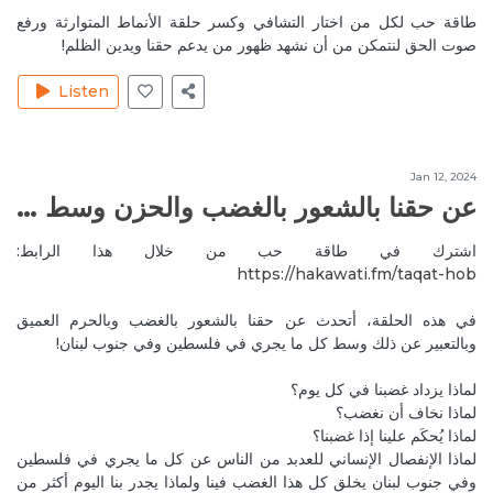
طاقة حب لكل من اختار التشافي وكسر حلقة الأنماط المتوارثة ورفع
Sep 9, 2020
MireilleeH
صوت الحق لنتمكن من أن نشهد ظهور من يدعم حقنا ويدين الظلم!
شكراً. كل الحب والإمتنان ❤️
Reply
طاقة وفن سرد الحكاية وتأثيرها الإيجابي على حياتنا
Listen
Sep 21, 2020
RayaC
Everyone should listen to this episode, thank u very
Jan 12, 2024
interesting
عن حقنا بالشعور بالغضب والحزن وسط كل ما يجري في فلسطين وجنوب لبنان
Reply
أهمية التخفيف من وتيرة الحياة السريعة
اشترك في طاقة حب من خلال هذا الرابط:
Sep 23, 2020
MireilleeH
https://hakawati.fm/taqat-hob‬
Thank you Raya, this is our pleasure. Glad that you
في هذه الحلقة، أتحدث عن حقنا بالشعور بالغضب وبالحرم العميق
liked it that much. Blessings 🙏
وبالتعبير عن ذلك وسط كل ما يجري في فلسطين وفي جنوب لبنان!
Reply
أهمية التخفيف من وتيرة الحياة السريعة
لماذا يزداد غضبنا في كل يوم؟
Oct 4, 2020
P.H
لماذا نخاف أن نغضب؟
لماذا يُحكَم علينا إذا غضبنا؟
Is this what Ho'oponopono is all about? Just like the
لماذا الإنفصال الإنساني للعدبد من الناس عن كل ما يجري في فلسطين
rosary? What is the count or the concept behind it?
وفي جنوب لبنان يخلق كل هذا الغضب فينا ولماذا يجدر بنا اليوم أكثر من
Reply
تقنية الهوؤ بونو بونو