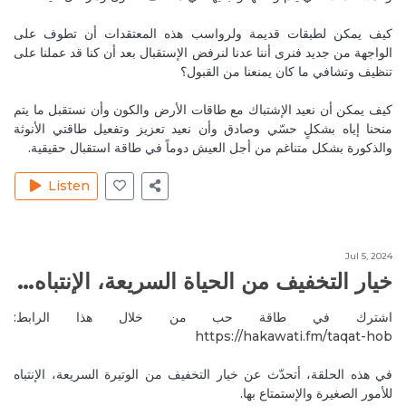
Jun 18, 2020
RayaC
كيف يمكن لطبقات قديمة ولرواسب هذه المعتقدات أن تطوف على
Nice one, thank u for the information , I learned new
الواجهة من جديد فنرى أننا عدنا لنرفض الإستقبال بعد أن كنا قد عملنا على
things really
تنظيف وتشافي ما كان يمنعنا من القبول؟
Reply
طاقة الذكورة وطاقة الأنوثة
كيف يمكن أن نعيد الإشتباك مع طاقات الأرض والكون وأن نستقبل ما يتم
Jun 19, 2020
MireilleeH
منحنا إياه بشكلٍ حسّي وصادق وأن نعيد تعزيز وتفعيل طاقتي الأنوثة
والذكورة بشكل متناغم من أجل العيش دوماً في طاقة استقبال حقيقية.
Thank you Raya. That's great. Our pleasure Always
❤️❤️.
Listen
Reply
طاقة الذكورة وطاقة الأنوثة
Jun 21, 2020
RitaH1
Jul 5, 2024
Too bad you are leaving dear Joelle!! I will moss you❤️
خيار التخفيف من الحياة السريعة، الإنتباه للأمور الصغيرة والاستمتاع بها
Reply
كيف نعيد التوازن لطاقة الذكورة والأنوثة المجروحة؟
اشترك في طاقة حب من خلال هذا الرابط:
Jun 22, 2020
JoelleC
https://hakawati.fm/taqat-hob‬
<3
في هذه الحلقة، أتحدّث عن خيار التخفيف من الوتيرة السريعة، الإنتباه
Reply
للأمور الصغيرة والإستمتاع بها.