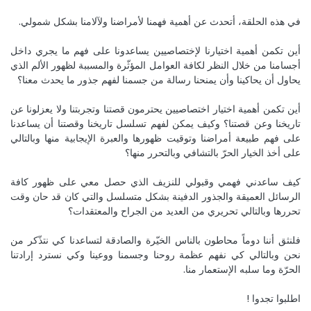
Reply
طاقة حب وسلام لبيروت
في هذه الحلقة، أتحدث عن أهمية فهمنا لأمراضنا ولآلامنا بشكل شمولي.
Aug 23, 2020
MireilleeH
أين تكمن أهمية اختيارنا لإختصاصيين يساعدونا على فهم ما يجري داخل
Thank You Yara ❤️🇱🇧🙏
أجسامنا من خلال النظر لكافة العوامل المؤثّرة والمسببة لظهور الألم الذي
Reply
طاقة حب وسلام لبيروت
يحاول أن يحاكينا وأن يمنحنا رسالة من جسمنا لفهم جذور ما يحدث معنا؟
Aug 24, 2020
NadineK
أين تكمن أهمية اختيار اختصاصيين يحترمون قصتنا وتجربتنا ولا يعزلونا عن
تاريخنا وعن قصتنا؟ وكيف يمكن لفهم تسلسل تاريخنا وقصتنا أن يساعدنا
Beautiful discussion lovely people. Namaste. Thank
على فهم طبيعة أمراضنا وتوقيت ظهورها والعبرة الإيجابية منها وبالتالي
you for sharing and spreading awareness. Love &
على أخذ الخيار الحرّ بالتشافي وبالتحرر منها؟
Light. Change is upon us
Reply
الذاكرة الجماعية والوعي الجماعي
كيف ساعدني فهمي وقبولي للنزيف الذي حصل معي على ظهور كافة
الرسائل العميقة والجذور الدفينة بشكل متسلسل والتي كان قد حان وقت
Aug 28, 2020
MireilleeH
تحررها وبالتالي تحريري من العديد من الجراح والمعتقدات؟
Thank you so much. Lots of gratitude 💜🙏 change is
upon us, true 🙌🙏💜
فلنثق أننا دوماً محاطون بالناس الخيّرة والصادقة لتساعدنا كي نتذّكر من
نحن وبالتالي كي نفهم عظمة روحنا وجسمنا ووعينا وكي نسترد إرادتنا
Reply
الذاكرة الجماعية والوعي الجماعي
الحرّة وما سلبه الإستعمار منا.
Sep 2, 2020
RitaH1
اطلبوا تجدوا !
Waw! What a rich awakening episode!! Thank you dear