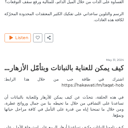
Thank you Yasser 🙏 grateful 💜
القساوة على الذات من خلال الميل الدائم، للمثالية ورفع سقف التوقعات؟
Reply
الرسم والتلوين ساعداني على تفكيك الكثير المعتقدات المحدودة المحرّكة
لكافة هذه العادات.
Jul 18, 2020
SylvanaJ
Thank you Mireille 🙏😘
Reply
طاقة الأحجار الكريمة
Listen
Jul 20, 2020
MariamM
Thankes for every thing ♥️♥️♥️
May 31, 2024
Reply
أهمية التحرر من أوجاعنا
كيف يمكن للعناية بالنباتات وبتأمّل الأزهار أن تساعدنا على التشافي؟
Jul 23, 2020
RitaH1
اشترك في طاقة حب من خلال هذا الرابط:
https://hakawati.fm/taqat-hob‬
Thank you dear Mireille and Soraya for this very
informative useful podcast🙏🏻❤️ i cannot wait for the
في هذه الحلقة، نتحدّث عن كيف يمكن للأزهار وللعناية بالنباتات أن
next one on Feng shui soon! All my
تساعدنا على التشافي من خلال ما تحيطه بنا من جمال وروائح عطرة،
Reply
طاقة الأحجار الكريمة
ومن خلال ما تمنحنا إياه من قدرة على التأمل في كافة مراحل حياتها
ونموّها.
Jul 23, 2020
RitaH1
All my love❤️
كيف تلهمنا النباتات وكيف تساعدنا أزهار الربيع على استرجاع الأمل، على