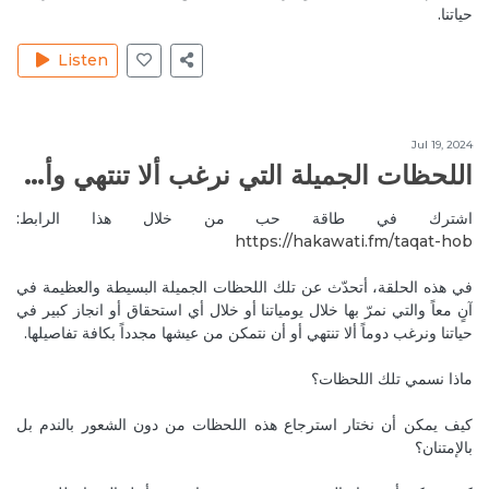
Very useful mireille. Thank you . Love you so much ♥️
حياتنا.
Reply
أولادنا مرآة لنا
Listen
Jun 15, 2020
RitaH1
Very interesting subject! Looking forward to some
practical exercices to do to balance our feminine side
Jul 19, 2024
as women. God
اللحظات الجميلة التي نرغب ألا تنتهي وأن نعيد عيشها واختبارها
Reply
طاقة الذكورة وطاقة الأنوثة
اشترك في طاقة حب من خلال هذا الرابط:
Jun 15, 2020
RitaH1
https://hakawati.fm/taqat-hob‬
God bless you both 🙏🏻❤️
في هذه الحلقة، أتحدّث عن تلك اللحظات الجميلة البسيطة والعظيمة في
Reply
طاقة الذكورة وطاقة الأنوثة
آنٍ معاً والتي نمرّ بها خلال يومياتنا أو خلال أي استحقاق أو انجاز كبير في
حياتنا ونرغب دوماً ألا تنتهي أو أن نتمكن من عيشها مجدداً بكافة تفاصيلها.
Jun 19, 2020
MireilleeH
Thank You Fatema, God bless you too 🙏🙌💚
ماذا نسمي تلك اللحظات؟
Reply
طاقة الذكورة وطاقة الأنوثة
كيف يمكن أن نختار استرجاع هذه اللحظات من دون الشعور بالندم بل
بالإمتنان؟
Jun 19, 2020
MireilleeH
God bless you too Dear Rita ❤️