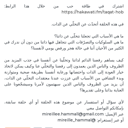
Reply
اشترك في طاقة حب من خلال هذا الرابط:
https://hakawati.fm/taqat-hob‬
Feb 22, 2020
MyrnaH1
Thank you Mireille and Joelle 🤗💞 each and everyone
في هذه الحلقة أتحدّث عن التخلّي عن الذات.
should hear thiz episode. Really helpful🙏😘
Reply
ما هي الأسباب التي تجعلنا نتخلّى عن ذاتنا؟
الأمراض وفيروس الكورونا
ما هي السلوكيات والتصرّفات التي نتجاهل فيها ذاتنا من دون أن ندرك في
الكثير من الأحيان أننا في حالة هجر ورفض يومي لأنفسنا؟
Feb 26, 2020
JoelleC
Yay! I am glad it was helpful.
كيف يساهم رفضنا الدائم لذاتنا وتخلّينا عن أنفسنا في جذب المزيد من
Reply
الظروف والناس الذين يعمدون إلى رفضنا والتخلّي عنا وكيف يمكن لاتخاذ
خيار العودة إلى الذات واحتضانها ورعاية أنفسنا بطريقة صحية ومتوازنة
Feb 22, 2020
RayaC
وبدء التشافي من الأسباب التي عززت عندنا معتقدات التخلّي عن الذات،
أن يزيد من الظروف والناس الذين سيهتمون لأمرنا وسيشجّعونا على
Waiting always for ur episodes... thanks a lot
العناية بذاتنا وعلى تقديرها؟
Reply
الأمراض وفيروس الكورونا
لأي سؤال أو استفسار عن موضوع هذه الحلقة أو أي حلقة سابقة،
Feb 26, 2020
JoelleC
بإمكانكم التواصل معي
عبر الإيميل: mireillee.hammall@gmail.com
you are welcome! and thank you for listening
أو عبر إنستغرام: @mireille_hammal
Reply