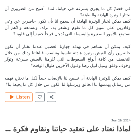
Jun 22, 2020
KatiaL
في خضمّ كل ما يجري بسرعة في حياتنا، لماذا أصبح من الضروري أن
Thank you ❤🙏
نختار الوتيرة الهادئة والبطيئة؟
Reply
طاقة الذكورة وطاقة الأنوثة
كيف يمكن لخيار الوتيرة الهادئة أن يسمح لنا بأن نكون حاضرين عن وعي
وقادرين على تمييز كل ما نقوم ونشعر به، نراه، ونسمعه والأهم أن
نستمتع بالأمور الصغيرة والبسيطة التي تُدخِل فرحاً حقيقياً إلى قلوبنا؟
Jun 22, 2020
KatiaL
Yiiiiii Joëlleeee ❤❤❤❤ can we ask why are you leaving
كيف يمكن أن نساهم في تهدئة جهازنا العصبي عندما نختار أن نكون
😪 ???? Surelyyyy you will be missed ❤ Thank you for
حاضرين وأن العيش بوتيرة هادئة تناسبنا وتناسب قناعاتنا وذلك من خلال
every word you contributed to those episodes . Wish
التخفيف من كافة أنواع الضغوطات التي تُلزِمنا بالعيش بسرعة وتوتّر
you all the best ! ❤
وخوف وقلق وميل لنيل رضا وقبول الآخرين طوال الوقت؟
Reply
كيف نعيد التوازن لطاقة الذكورة والأنوثة المجروحة؟
كيف يمكن للوتيرة الهادئة أن تسمح لنا بالإنصات جيداً لكل ما نحتاج فهمه
Jun 22, 2020
JoelleC
من رسائل يهمسها لنا الخالق ويرسلها لنا الكون من خلال كل ما يحيط بنا؟
Thank you <3
Listen
Reply
Jun 26, 2020
LamaB
Jun 28, 2024
I am grateful for this episode.
لماذا نعتاد على تعقيد حياتنا ونقاوم فكرة العيش بشكل بسيط؟
Reply
أهمية التحرر من أوجاعنا