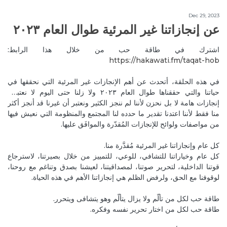
Oct 9, 2020
MireilleeH
Votre corps a une memoire by Myriam brousse is a
Dec 29, 2023
عن إنجازاتنا غير المرئية طوال العام ٢٠٢٣
great book to read.
Reply
ذاكرة الجسد
اشترك في طاقة حب من خلال هذا الرابط:
https://hakawati.fm/taqat-hob‬
Oct 5, 2020
RitaH1
Tips*
في هذه الحلقة، أتحدث عن أهم الإنجازات غير المرئية التي نحققها في
Reply
ذاكرة الجسد
حياتنا والتي حققناها طوال العام ٢٠٢٣ ولا زلنا حتى اليوم لا نعتبرها
إنجازات هامة لا بل نحزن لأننا لم ننجز الكثير ونعتبر أن غيرنا قد أنجز أكثر
Oct 9, 2020
منا فقط لأننا اعتدنا تقدير ما حدده لنا المجتمع والمنظومة التي نعيش فيها
MireilleeH
من مواصفات ولوائح للإنجازات المُقدّرة والموافَق عليها.
Tips about what my dear?
Reply
ذاكرة الجسد
كل عام وإنجازاتنا غير المرئية مُقدَّرة منا.
كل عام وخياراتنا للتشافي، للوعي، للتمييز من خلال بصيرتنا، لاسترجاع
Oct 5, 2020
تاجرا
قوتنا الداخلية، لتحرير صوتنا، لمصداقيتنا، لعيشنا بصدق وتناغم مع روحنا،
لوقوفنا مع الحق، ولرفض الظلم هي إنجازاتنا الأهم في هذه الحياة.
Actually
Reply
كيف نشفي الطفل الداخلي المجروح؟
طاقة حب لكل من تألّم ولا يزال يتألّم وهو يتشافى ويتحرر.
طاقة حب لكل من اختار تحرير نفسه وفكره.
Oct 10, 2020
وحدة من اجمل الحلقات و النقاشات .. فيها جو كتير حلو