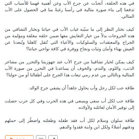
في هذه الحلقة، أتحدّث عن جرح الأب وعن أهمية فهمنا للأسباب التي
تدفعنا إلى بناء صورة مثالية في رأسنا رغبةً منا في الحصول على الأب
Jul 8, 2020
MireilleeH
المثالي.
حبيبتي.. سعيدة جداً بذلك.. كل الإمتنان دائماً.. انشالله أكيد
مستمرّة. كل الحب لك.. كوني بخير ♥️♥️♥️
كيف نختار النظر إلى ما سبّبه غياب الأب في حياتنا ونختار التشافي من
هذه الجروحات بدلاً من خيار التعايش معها ضمن حلقة مغلقة ومؤلمة من
Reply
معالجة وتحرير صوتنا الداخلي
الجراح والمعتقدات والسلوكيات والأعباء التي تُثقل كاهلنا وتُبعدنا عن
العيش بهناء وأمان وثبات ونجاح ووفرة في كافة نواحي حياتنا؟
Jul 8, 2020
SylvanaJ
I loved this episode ... it is very helpful ... thank you ❤🙏
كيف يمكن لخيار تشافينا من جرح الأب عند جهوزيتنا والتحرر من مشاعر
Reply
كيف نعيد التوازن لطاقة الذكورة والأنوثة المجروحة؟
الذنب، واللوم، والندم، والخوف أن يساعدنا في التحرر من صورة الأب
المثالية وبالتالي من عدم رمي تبعات هذا الجرح على أطفالنا أو من حولنا؟
Jul 8, 2020
MireilleeH
طاقة حب لكل رجل وأب يحاول جاهداً أن يشفي جرح الوالد.
Our pleasure always.
Reply
كيف نعيد التوازن لطاقة الذكورة والأنوثة المجروحة؟
طاقة حب لكل أب سعى ويسعى في هذه الحرب وفي كل حرب حصلت
إلى توفير الأمان لعائلته ولأولاده.
Jul 8, 2020
MireilleeH
طاقة سلوان وسلام لكل أب فقد طفله وطفلته واضطُر إلى حملهم
We are glad it helped you. Much love 💜
ودفنهم أشلاءً ولكل ابن وابنة فقدوا والدهم.
Reply
كيف نعيد التوازن لطاقة الذكورة والأنوثة المجروحة؟