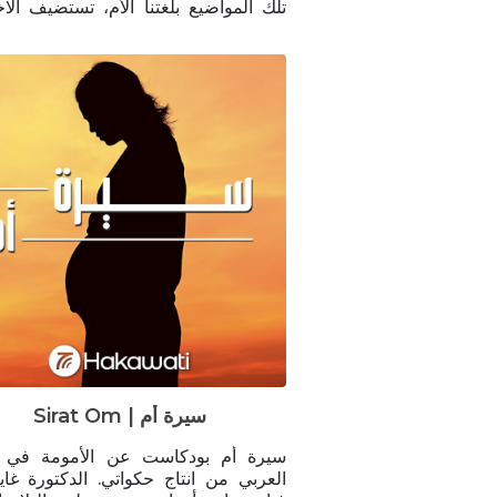
تلك المواضيع بلغتنا الأم، تستضيف الاخ
النفسية وردة بوضاهر اختصاصيين و
يشاركون تجربتهم مع اضطراب نفس
موضوع اجتماعي. تواصلوا مع:
instagram.com/wardeboudaher
تصميم الغلاف: تيفاني مجاعص
Sirat Om | سيرة أم
سيرة أم بودكاست عن الأمومة في ا
العربي من انتاج حكواتي. الدك