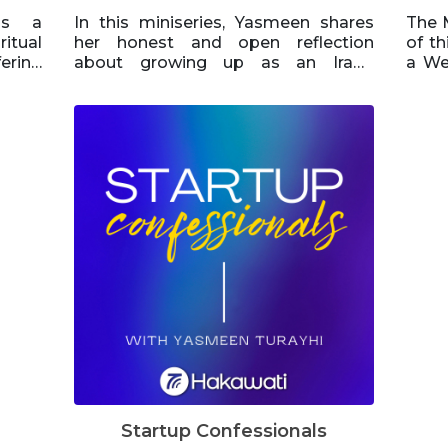
is a
In this miniseries, Yasmeen shares
The M
itual
her honest and open reflection
of th
about growing up as an Iraqi-
a We
 other
American, a “hyphenated American”.
incl
 is on
This is not a story about politics, or
min
 self-
war. Instead, this is a story about
inn
ith a
what it was like to grow up as a child
jour
on one
of immigrants who fled a country
diver
perts
due to political instability. While this
that 
teways
miniseries is focused on her story,
chef
best
she also interviews Iraqis who lived
musi
ay to
through the Gulf Wars in Iraq and
beyo
ed to
later immigrated to the United
 and
States. Many Iraqis are still deeply
traumatized from living under a
dictatorship, and many are paranoid
d to
about publicly sharing their
ater
narratives with the world as they’ve
been punished for doing so for so
e and
many years. Yasmeen takes us on a
t life
journey of her inner inquiry and a
Startup Confessionals
reconciliation with her inner child, as