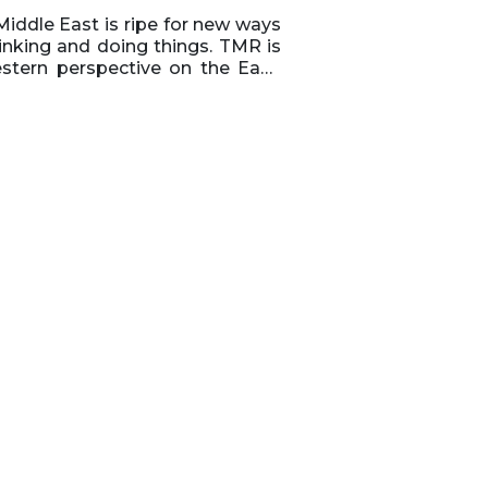
iddle East is ripe for new ways
inking and doing things. TMR is
stern perspective on the East,
uding conversations with open-
ded thought leaders with
ovative ideas. Writer and
nalist Nadia Michel invites a
se roster of friends and guests
include the most inspired CEOs,
s, adventurers, entrepreneurs,
cians, authors, artists, and
nd.