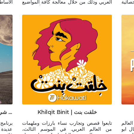
صائية
العربي وذلك من خلال معالجة كافة المواضيع
الأسا
اشخاص
الحياتية اليومية المرتكزة على مبدأ الطاقة.
والنش.
ي أو
تقدم لنا ميراي حمال الاختصاصية في العلاج
 ورده هنا
بالريكي مواضيع عديدة ومختلفة من صلب
حياتنا اليومية تشرح فيها كيف يمكن للإنسان أن
www.
يطور ويحسن حياته على كافة الأصعدة من
خلال فهم مبدأ الطاقة وكيفية انعكاسها على
مسار حياتنا. للتواصل مع ميراي:
https://www.instagram.com/mireille_hammal
Khilqit Binit | خلقت بنت
Awwal Shi Bonsoir | أول شي بونسوار
لعالم
تابعوا قصص وتجارب نساء بارزات وملهمات
برنامج
تورة غايال ابو
من العالم العربي. في الموسم الثالث،
عديدة 