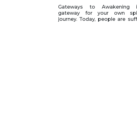
Gateways to Awakening 
gateway for your own spir
journey. Today, people are suffering
from stress and anxiety like no
time in history. Mental illness
the rise, and people are either
medicating or numbing out w
variety of distractions. In one 
conversations with leading ex
in wellness and spirituality, Ga
to Awakening will share 
practices and offer a gatew
help those who are interest
expand their awareness
consciousness. We’ll be asking these
questions and more: How can we
become more connecte
ourselves and bring gre
awareness to our lives? How can we
connect with our own voic
intuition and be on the highes
path possible? Is there a greater