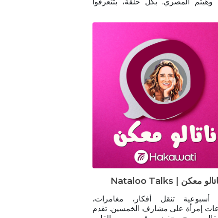
ه وهيثم المصري. بكل حلقة، بتتعرفوا
ه جديد من الشباب والشابات الناجحين
ريقة غنوة وهيثم المهضومة والطريفة
ا غنوة وهيثم على الصفحة الخاصة
كاست
https://instagram.com/awwalshibon
igshid=YmMyMTA
Nataloo Talks | تالو معكن
 أسبوعية تنقل أفكار، مغامرات
وإنطباعات إمرأة على مشارف الخمسين. تقدم