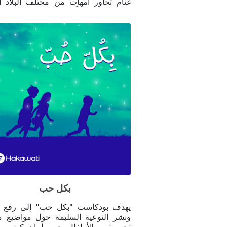
غنام تحاور أمهات من مختلف البلاد ال
لتشاركنا قصصاً مؤثرة عن أحزان و
الأمومة في عالمنا العربي.
بكل حب
يهدف بودكاست "بكل حب" إلى رفع ا
ونشر التوعية السليمة حول مواضيع م