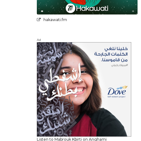
hakawati.fm
Ad
Listen to Mabrouk Kbirti on Anghami