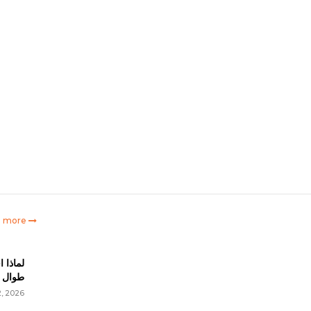
e more
لماذا ا
طوال ا
, 2026