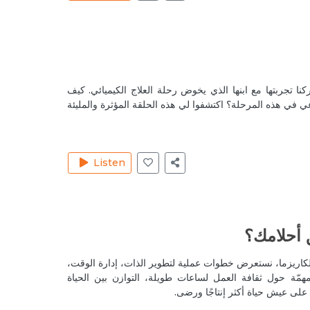
Reply
g 2, 2020
يعطيكي العافيه وردة.. شكرا للمعل
ا تجربتها مع ابنها الذي يخوض رحلة العلاج الكيميائي. كيف
Reply
ي في هذه المرحلة؟ اكتشفوا لي هذه الحلقة المؤثرة والمليئة
 24, 2020
Listen
Reply
 25, 2020
شكرا وردة لطرح 
ق أحلامك؟
Reply
الكاريزما، نستعرض خطوات عملية لتطوير الذات، إدارة الوقت،
p 9, 2020
ى مهمّة حول ثقافة العمل لساعات طويلة، التوازن بين الحياة
على عيش حياة أكثر إنتاجًا ورضى.
Reply