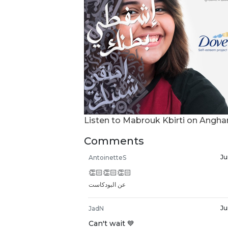
Listen to Mabrouk Kbirti on Angh
Comments
Ju
AntoinetteS
👏🏻👏🏻👏🏻
عن البودكاست
Ju
JadN
Can't wait 💙