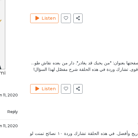
Listen
لى صفحتها بعنوان: "من يحبك قد يغادر". دار من بعده نقاش طويل
لأقوى. تشارك وردة في هذه الحلقة شرح مفصّل لهذا السؤال!
ami
Listen
n 11, 2020
Reply
n 11, 2020
هناك دروس تعلمنا أسس تساعد في عيش حياة أريح وأفضل. في هذه الحلقة تشارك وردة ١٠ نصائح تمنت لو