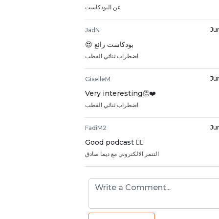
عن البودكاست
Ju
JadN
😍 بودكاست رائع
اضطراب ثنائي القطب
Ju
GiselleM
Very interesting👏❤️
اضطراب ثنائي القطب
Ju
FadiM2
Good podcast 👍🏻
التنمر الالكتروني مع ديما صادق
Ju
JoseF
👍👍👍👍