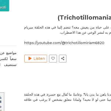
على حياة من يعيش معه؟ تنضم إلينا في هذه الحلقة ميريام
م به لنشر الوعي عن هذا الاضطراب.
https://youtube.com/@trichotillomiriam6820
مواضيع عن ا
Listen
سعياً لكسر
تستضيف ال
واشخاص يش
الغلاف: تيف
 بدنا ياهن ما بدن يانا". وعامةً ما تُقال مع حسرة. في هذه الحلقة
بنا حتى لو لا نحبه؟ ولماذا نتعلق بشخص لا يرغب في علاقة