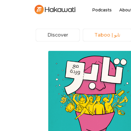
Podcasts
Abou
Taboo | تابو
Discover