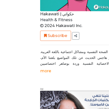
Hakawati | حكواتي
Health & Fitness
2024 Hakawati Inc.
Subscribe
لصحة النفسية ومشاكل اجتماعية باللغة العربية.
 هاجس الحديث عن تلك المواضيع بلغتنا الأم،
اخصائية النفسية وردة بوضاهر اختصاصيين
اركون تجربتهم مع اضطراب نفسي أو موضوع
more
اجتماعي. تواصلوا مع ورده هنا:
www.instagram.com/wardeboudaher تصميم
اني مجاعص
Ad