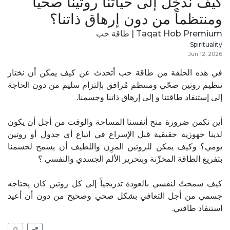
كيف نُدخِل إلى حياتنا روتيناً صحياً
ومنتظماً من دون إرهاق ذاتنا؟
Taqat Hob Premium | طاقة حب
Spirituality
Jun 12, 2026
في هذه الحلقة من طاقة حب أتحدث عن كيف يمكن أن نختار
تنظيم روتين صحّي ومنتظم مُرافق بإلتزام سليم من دون الحاجة
إلى إستنفاد طاقتنا و إلى إرهاق ذاتنا وجسمنا.
أين تكمن ضرورة منح أنفسنا المساحة والوقت من أجل أن يكون
لدينا جهوزية حقيقية قبل الإسراع في اتباع أي جدول أو روتين
يومي؟ وكيف يمكن للروتين المرِن واللطيف أن يسمح لجسمنا
بتفريغ الطاقة المخزّنة وبتحرير الألم الجسدي والنفسي ؟
كيف سمحتُ لنفسي بالعودة تدريجياً إلى كل روتين كان يحتاجه
جسمي من أجل التعافي بشكل صحي وصحيح من دون أن أعيد
استنفاد طاقتي.