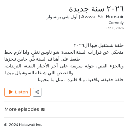
٢٠٢٦ سنة جديدة
Awwal Shi Bonsoir | أول شي بونسوار
Comedy
Jan 8, 2026
حلقة بنستقبل فيها ال٢٠٢٦
منحكي عن قرارات السنة الجديدة: شو ناويين نغيّر، واذا لازم نحط
ظغط على أهداف السنة يلّي حابين ننجزها
وبالجزء الفني، جولة سريعة على آخر الأخبار الفنية، الترندات،
والقصص اللي شاغلة السوشيال ميديا.
حلقة خفيفة، واقعية، وبلا فلترة… متل ما بتحبونا
Listen
More episodes
2024 Hakawati Inc.