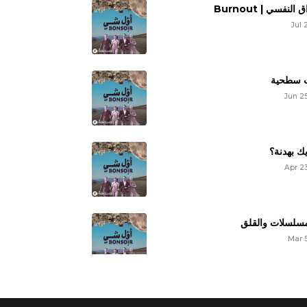
الإحتراق النفسي 
Jul 
ت سطحية
Jun 2
ك بهدنة؟
Apr 2
مسلسلات والقلق
Mar 
'دراما رمضان