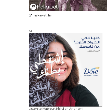
hakawati.fm
Ad
Listen to Mabrouk Kbirti on Anghami