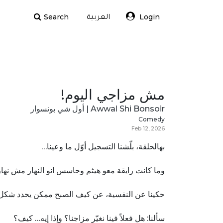
Search
Login
العربية
مش مزاجي اليوم!
Awwal Shi Bonsoir | أول شي بونسوار
Comedy
Feb 12, 2026
بهالحلقة، بلّشنا التسجيل أوّل ما وعينا…
وما كانت رايقة معو هيثم وحاسس انو النهار مش نها.
حكينا عن النفسية، عن كيف الصبح ممكن يحدد شكل.
سألنا: هل فعلاً فينا نغيّر مزاجنا؟ وإذا إيه… كيف؟