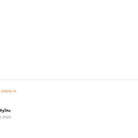
e more
مخاوف 
9, 2026