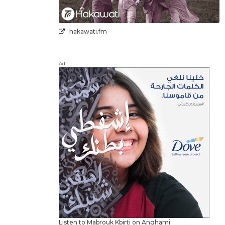
hakawati.fm
Ad
Listen to Mabrouk Kbirti on Anghami