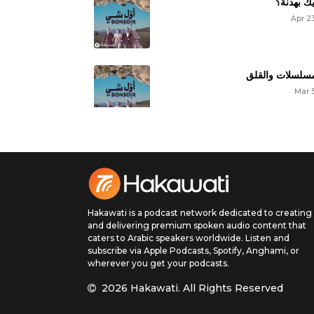
ك بهدنة؟
Apr 2
مسلسلات والقلق
Mar 
زاجي اليوم
Feb 1
Hakawati is a podcast network dedicated to creating
'دراما رمضان
and delivering premium spoken audio content that
caters to Arabic speakers worldwide. Listen and
Feb 
subscribe via Apple Podcasts, Spotify, Anghami, or
wherever you get your podcasts.
2026 Hakawati.
All Rights Reserved