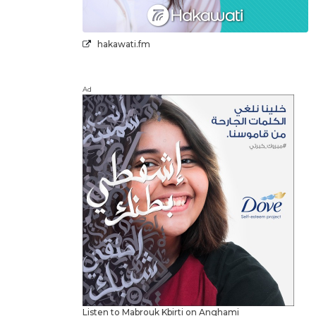
hakawati.fm
Ad
Listen to Mabrouk Kbirti on Anghami