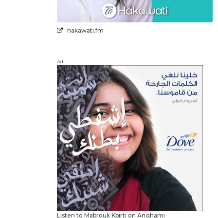
hakawati.fm
Ad
Listen to Mabrouk Kbirti on Anghami