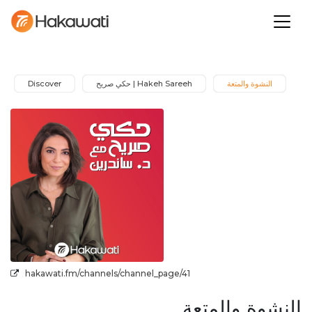
النشوة والمتعة
Hakeh Sareeh | حكي صريح
Discover
hakawati.fm/channels/channel_page/41
النشوة والمتعة