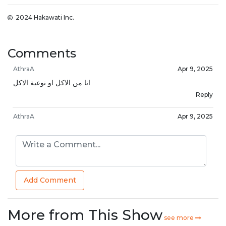
2024 Hakawati Inc.
Comments
AthraA
Apr 9, 2025
انا من الاكل او نوعية الاكل
Reply
AthraA
Apr 9, 2025
تجيني نسوان غير ارادية او بدون تحفيز اثناء النوم او الجلوس ..لاحظت
اما خبص بالاكل حلويات و gluten يجون اكبر حافز
Reply
AthraA
Apr 9, 2025
Add Comment
😢
Reply
More from This Show
see more