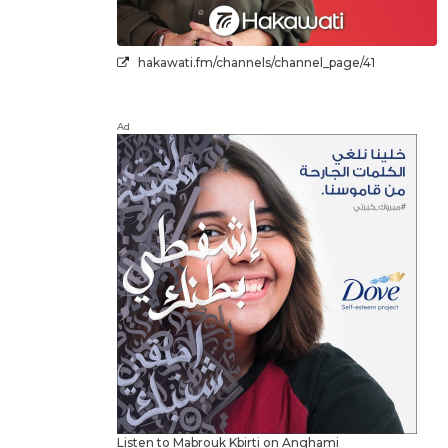
hakawati.fm/channels/channel_page/41
Ad
Listen to Mabrouk Kbirti on Anghami