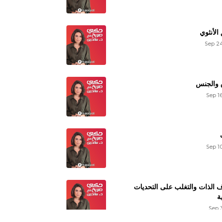
👍
Reply
الأنثوي
AhmedM26
Dec 24, 2021
Sep 24
مجتمعاتنا العربية لا تفرق بين الثقافة الجنسية وبين
الممارسة
Reply
 والجنس
Sep 1
DadoD1
Dec 24, 2021
Wen l so2al yale badna njeweb 3leh
Reply
LimaQ
Dec 24, 2021
Sep 1
Tabarak
Reply
 الذات والتغلب على التحديات
LimaQ
Dec 24, 2021
ة
Suha @
Sep 
Reply