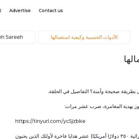
t
Advertise
Contact us
الأدوات الجنسية وكيفية استعمالها
Hakeh Sareeh | ح
الها
ل بطريقة صحيحة وآمنة؟ التفاصيل في الحلقة.
وز بهدية المغامرة، ضرب عشر مرات:
https://tinyurl.com/yc5jzbke
يخفي صندوق الهدايا المفاجئ هذا ( تقدير قيمته الشرائية ٣٥٠ دولارًا أمريكيًا) عشر هدايا فاخرة لأولئك الذين يحبون