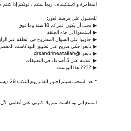
المغامرة والاستكشاف. ربما ستتم دعوتكم إذا كنتم
للحصول على فرصة الفوز:
▶ ️ يجب أن يكون عمركم 18 سنة وما فوق
▶ ️ استمعوا الى هذه الحلقة
▶ ️ جاوبوا على السؤال المطروح في الحلقة عبر الر
▶ ️ تابعوا حكي صريح على تطبيق البودكاست المفضل
▶ ️ تابعوا @drsandrineatallah
▶ ️ علامة على 3 أصدقاء في التعليقات
▶ ️ ???? هذا البوست
* بعد السحب سيتم إختيار الفائز يوم الثلاثاء 28 ديسمبر 2021 (يمكن أن يظل الفائز مجهولاً)
استمع إلى بودكاست مبروك كبرتي على أنغامي الآن