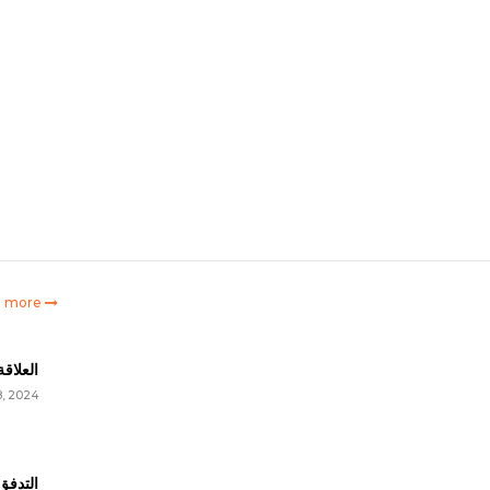
e more
العلاق
8, 2024
التدفق 