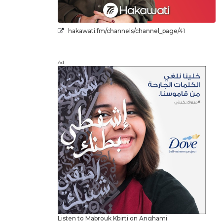
hakawati.fm/channels/channel_page/41
Ad
Listen to Mabrouk Kbirti on Anghami