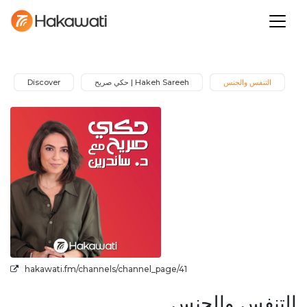
التنفس والجنس
Hakeh Sareeh | حكي صريح
Discover
hakawati.fm/channels/channel_page/41
التنفس والجنس