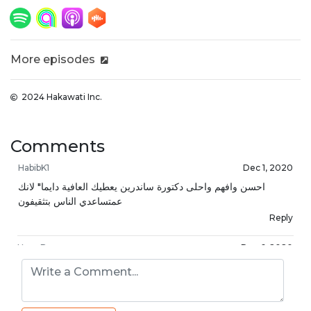
More episodes
2024 Hakawati Inc.
Comments
HabibK1
Dec 1, 2020
احسن وافهم واحلى دكتورة ساندرين يعطيك العافية دايما" لانك
عمتساعدي الناس بتثقيفون
Reply
YaserB
Dec 6, 2020
حلوه بيمغطووووه 🤣🤣🤣🤣🤣
Reply