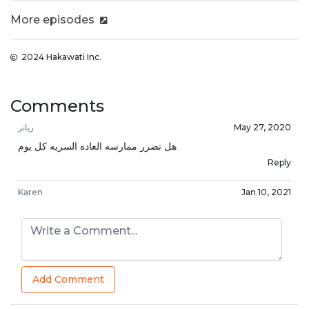
More episodes
2024 Hakawati Inc.
Comments
ريانر
May 27, 2020
هل تضرر ممارسه العاده السريه كل يوم
Reply
Karen
Jan 10, 2021
Hello Dr Sandrine, would you please recommend
some Erotic books to read? Thank you.
Reply
JasonB
Jan 16, 2021
Add Comment
👍👍
Reply