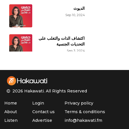
Reply
الديوث
Sep 10, 2024
MahmoudA15
Feb 24, 2021
السلام عليكم ورحمة الله وبركاته انا شب عمري 17 سنة يوجد على
القضيب حبوب بيضاء على هي مضرة وما هو سبب وما حل هذي
المشكلة
اكتشاف الذات والتغلب على
التحديات الجنسية
Reply
Sep 3, 2024
حقائق عن النشوة الجنسية
الأنثوية
Aug 27, 2024
2026 Hakawati.
All Rights Reserved
الأوزمبيك وتأثيره على
Home
Login
Privacy policy
الوظيفة الجنسية
Aug 20, 2024
About
Contact us
Terms & conditions
Listen
Advertise
info@hakawati.fm