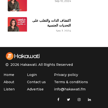
دكتورة على المعلومات التي تقدمينها دائما" والتي تثقفي الناس
Sep 10, 2024
وتساعديهم من خلالها يعطيك العافية
Reply
اكتشاف الذات والتغلب على
التحديات الجنسية
Sep 3, 2024
حقائق عن النشوة الجنسية
الأنثوية
Aug 27, 2024
2026 Hakawati.
All Rights Reserved
الأوزمبيك وتأثيره على
Home
Login
Privacy policy
الوظيفة الجنسية
Aug 20, 2024
About
Contact us
Terms & conditions
Listen
Advertise
info@hakawati.fm