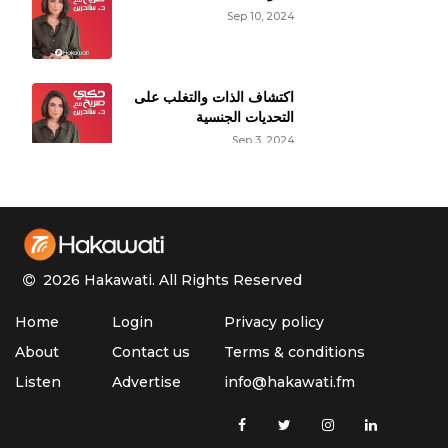
شكرا دكتورة
Sep 10, 2024
Reply
عراقي بغداد
Jan 5, 2021
ممكن صفحة الدكتورة الضيف
اكتشاف الذات والتغلب على
التحديات الجنسية
Reply
Sep 3, 2024
حقائق عن النشوة الجنسية
الأنثوية
Aug 27, 2024
2026 Hakawati.
All Rights Reserved
الأوزمبيك وتأثيره على
Home
Login
Privacy policy
الوظيفة الجنسية
Aug 20, 2024
About
Contact us
Terms & conditions
Listen
Advertise
info@hakawati.fm