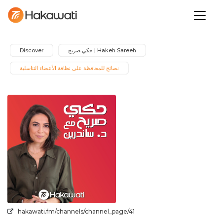
Discover
Hakeh Sareeh | حكي صريح
نصائح للمحافظة على نظافة الأعضاء التناسلية
hakawati.fm/channels/channel_page/41