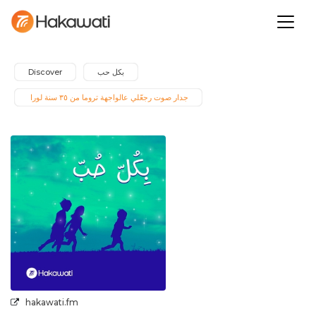
بكل حب
Discover
جدار صوت رجعّلي عالواجهة تروما من ٣٥ سنة لورا 
hakawati.fm