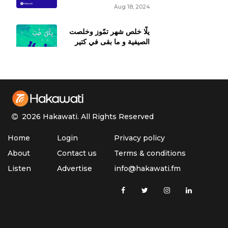
Aug 18, 2024
يلّا خلص شهر تمّوز وخلصت
الصيفية و ما بقى في كتير
للرجعة عالمدرسة
Jul 28, 2024
رسبت بالمدرسة هالسنة؟ ما
في إلك ضهرات ولا مشاوير
ولا ألعاب
2026 Hakawati.
All Rights Reserved
Jul 21, 2024
Home
Login
Privacy policy
أقل من درجة ممتاز
About
Contact us
Terms & conditions
بالإمتحانات الرسمية ما
برضى
Listen
Advertise
info@hakawati.fm
Jul 14, 2024