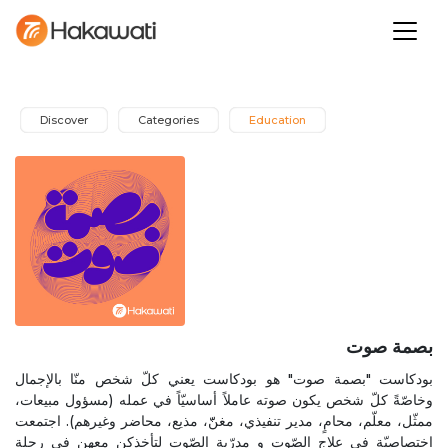
Discover
Categories
Education
بصمة صوت
بودكاست "بصمة صوت" هو بودكاست يعني كلّ شخص منّا بالإجمال
وخاصّةً كلّ شخص يكون صوته عاملاً أساسيّاً في عمله (مسؤول مبيعات،
ممثّل، معلّم، محامٍ، مدير تنفيذي، مغنّّ، مذيع، محاضر وغيرهم). اجتمعت
اختصاصيّة في علاج الصّوت و مدرّبة الصّوت لتأخذكن معهن في رحلة