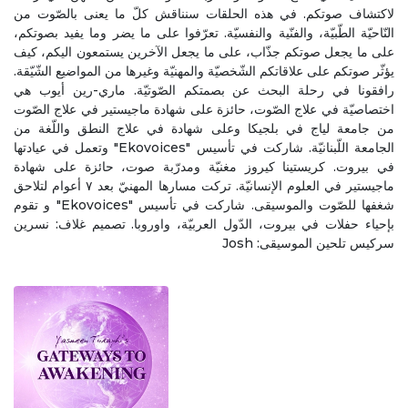
لاكتشاف صوتكم. في هذه الحلقات سنناقش كلّ ما يعنى بالصّوت من
النّاحيّة الطّبيّة، والفنّية والنفسيّة. تعرّفوا على ما يضر وما يفيد بصوتكم،
على ما يجعل صوتكم جذّاب، على ما يجعل الآخرين يستمعون اليكم، كيف
يؤثّر صوتكم على علاقاتكم الشّخصيّة والمهنيّة وغيرها من المواضيع الشّيّقة.
رافقونا في رحلة البحث عن بصمتكم الصّوتيّة. ماري-رين أيوب هي
اختصاصيّة في علاج الصّوت، حائزة على شهادة ماجيستير في علاج الصّوت
من جامعة لياج في بلجيكا وعلى شهادة في علاج النطق واللّغة من
الجامعة اللّبنانيّة. شاركت في تأسيس "Ekovoices" وتعمل في عيادتها
في بيروت. كريستينا كيروز مغنيّة ومدرّبة صوت، حائزة على شهادة
ماجيستير في العلوم الإنسانيّة. تركت مسارها المهنيّ بعد ٧ أعوام لتلاحق
شغفها للصّوت والموسيقى. شاركت في تأسيس "Ekovoices" و تقوم
بإحياء حفلات في بيروت، الدّول العربيّة، واوروبا. تصميم غلاف: نسرين
سركيس تلحين الموسيقى: Josh